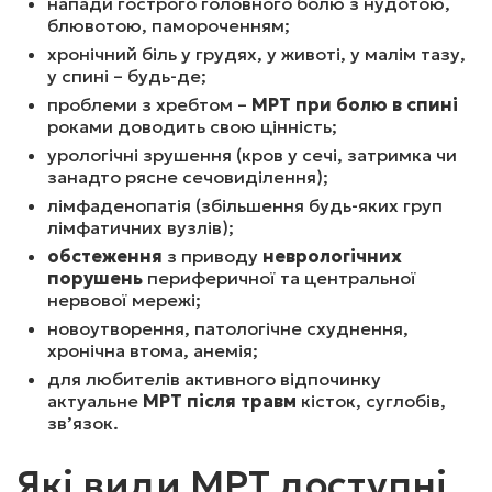
напади гострого головного болю з нудотою,
блювотою, памороченням;
3700
₴
Записатись
хронічний біль у грудях, у животі, у малім тазу,
у спині – будь-де;
проблеми з хребтом –
МРТ при болю в спині
роками доводить свою цінність;
МРТ ГОЛОВНОГО МОЗКУ (ДИТИНА ДО 10 Р) ПО 
ПРОГРАМІ «ЕПІЛЕПСІЯ» З ВИКОНАННЯМ НАДТОНКИХ 
урологічні зрушення (кров у сечі, затримка чи
ЗРІЗІВ (БЕЗ КОНТРАСТУ)
занадто рясне сечовиділення);
лімфаденопатія (збільшення будь-яких груп
лімфатичних вузлів);
2700
₴
Записатись
обстеження
з приводу
неврологічних
порушень
периферичної та центральної
нервової мережі;
новоутворення, патологічне схуднення,
МРТ ГОЛОВНОГО МОЗКУ ПО ПРОГРАМІ 
хронічна втома, анемія;
«ДІАГНОСТИКА РОЗСІЯНОГО СКЛЕРОЗУ»  (БЕЗ 
КОНТРАСТУ)
для любителів активного відпочинку
актуальне
МРТ після травм
кісток, суглобів,
зв’язок.
3500
₴
Записатись
Які види МРТ доступні