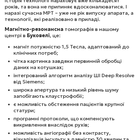
Історія технології нараховує вже кількадесят
років, та вона не припиняє вдосконалюватися. І
наразі сучасна МРТ – уже не рік випуску апарата, а
МРТ ГОЛОВНОГО МОЗКУ ТА МР-АНГІОГРАФІЯ 
технології, які реалізовано в приладі.
АРТЕРІЙ ТА ВЕН (З В/В КОНТРАСТ.)
Магнітно-резонансна
томографія в нашому
центрі в
Буковелі
, це:
4400
₴
Записатись
магніт потужністю 1,5 Тесла, адаптований до
клінічних потреб;
чітка картинка завдяки первинній обробці
МРТ ГОЛОВНОГО МОЗКУ ТА ШИЙНОГО ВІДДІЛУ 
даних на котушках;
ХРЕБТА (З В/В КОНТРАСТ.)
інтегрований алгоритм аналізу ШІ Deep Resolve
від Siemens;
широка апертура та низький рівень шуму
5800
₴
Записатись
запобігають клаустрофобії;
є можливість обстеження пацієнтів крупної
статури;
програмні протоколи, що компенсують
МРТ НАВКОЛОНОСОВИХ СИНУСІВ (З В/В КОНТРАСТ.)
викривлення внаслідок рухів;
можливість ангіографії без контрасту,
візуалізація інсульту з давністю 30 хвилин та