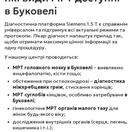
в Буковелі
МРТ ОРБІТ ТА ЗОРОВИХ НЕРВІВ (БЕЗ КОНТРАСТУ)
Діагностична платформа Siemens 1.5 Т є справжнім
універсалом та підтримує всі актуальні режими та
3000
₴
Записатись
протоколи. Лікар-діагност налаштує прилад так,
щоби отримати максимум цінної інформації за
одну процедуру.
МРТ МОСТОМОЗОЧКОВОГО КУТА ТА ВНУТРІШНЬОГО 
У нашому центрі проводиться:
ВУХА (БЕЗ КОНТРАСТУ)
МРТ головного мозку в Буковелі
– виявляємо
енцефалопатію, кісти тощо;
обстеження при остеохондрозі –
діагностика
3000
₴
Записатись
міжхребцевих гриж
, стискання корінців;
МРТ суглобів
кінцівок, особливо затребуване
в
Буковелі
;
МРТ ГОЛОВНОГО МОЗКУ ТА МР-АНГІОГРАФІЯ 
гінекологічне
МРТ органів малого тазу
для
АРТЕРІЙ ТА ВЕН (БЕЗ КОНТРАСТУ)
жінок будь-якого віку;
дослідження внутрішніх органів (серця, легень,
кишечника і т.і.);
3200
₴
Записатись