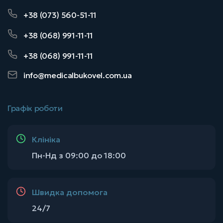
5100
₴
Записатись
+38 (073) 560-51-11
+38 (068) 991-11-11
МРТ ЯЄЧОК ТА КАЛИТКИ(З В/В КОНТРАСТ.)
+38 (068) 991-11-11
info@medicalbukovel.com.ua
5100
₴
Записатись
Графік роботи
МРТ ПЛЕЧОВОГО СУГЛОБА АБО ЛІКТЬОВОГО 
СУГЛОБА(БЕЗ КОНТРАСТУ)
Клініка
Пн-Нд з 09:00 до 18:00
3000
₴
Записатись
Швидка допомога
МРТ КОЛІННОГО СУГЛОБА  (БЕЗ КОНТРАСТУ)
24/7