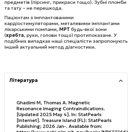
предметів (пірсинг, прикраси тощо). Зубні пломби
та тату – не перешкода.
3800
₴
Записатись
Пацієнтам з імплантованими
кардіостимуляторами, металевими імплантами
лікарськими помпами,
МРТ
будь-якої зони
(
хребта
МРТ ЩИТОПОДІБНОЇ ЗАЛОЗИ  (БЕЗ КОНТРАСТУ)
, руки, голови тощо) протипоказане. У
подібних випадках наші спеціалісти запропонують
інший актуальний метод діагностики.
2500
₴
Записатись
МРТ ОДНОГО ВІДДІЛУ ХРЕБТА
Література
3800
₴
Записатись
Ghadimi M, Thomas A. Magnetic 
Resonance Imaging Contraindications. 
[Updated 2025 May 4]. In: StatPearls 
[Internet]. Treasure Island (FL): StatPearls 
МРТ КРИЖІВ ТА КУПРИКА, (З В/В КОНТРАСТ.)
Publishing; 2026 Jan-. Available from: 