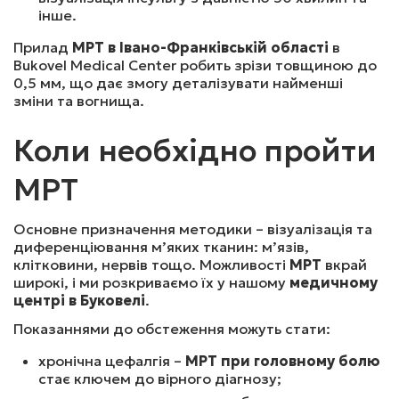
3900
₴
Записатись
інше.
Прилад
МРТ
в Івано-Франківській області
в
Bukovel Medical Center робить зрізи товщиною до
МРТ ГОЛОВНОГО МОЗКУ (БЕЗ КОНТРАСТУ)
0,5 мм, що дає змогу деталізувати найменші
зміни та вогнища.
2700
₴
Записатись
Коли необхідно пройти
МРТ
МРТ ГОЛОВНОГО МОЗКУ (ДИТИНА ДО 10 Р)(БЕЗ 
КОНТРАСТУ)
Основне призначення методики – візуалізація та
диференціювання м’яких тканин: м’язів,
клітковини, нервів тощо. Можливості
МРТ
вкрай
широкі, і ми розкриваємо їх у нашому
медичному
2400
₴
Записатись
центрі в Буковелі
.
Показаннями до обстеження можуть стати:
МРТ ГОЛОВНОГО МОЗКУ ПО ПРОГРАМІ «ЕПІЛЕПСІЯ» З 
хронічна цефалгія –
МРТ при головному болю
ВИКОНАННЯМ НАДТОНКИХ ЗРІЗІВ (БЕЗ КОНТРАСТУ)
стає ключем до вірного діагнозу;