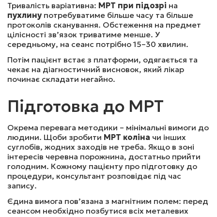
2500
₴
Записатись
Тривалість варіативна:
МРТ при підозрі
на
пухлину
потребуватиме більше часу та більше
протоколів сканування. Обстеження на предмет
цілісності зв’язок триватиме менше. У
МРТ КРИЖОВО-КЛУБОВИХ СПОЛУЧЕНЬ  (БЕЗ 
середньому, на сеанс потрібно 15–30 хвилин.
КОНТРАСТУ)
Потім пацієнт встає з платформи, одягається та
чекає на діагностичний висновок, який лікар
починає складати негайно.
2500
₴
Записатись
Підготовка до МРТ
МРТ ШИЇ М’ЯКИХ ТКАНИН (БЕЗ КОНТРАСТУ)
Окрема перевага методики – мінімальні вимоги до
людини. Щоби зробити
МРТ коліна
чи інших
суглобів, жодних заходів не треба. Якщо в зоні
3500
₴
Записатись
інтересів черевна порожнина, достатньо прийти
голодним. Кожному пацієнту про підготовку до
процедури, консультант розповідає під час
запису.
МРТ РОТОГЛОТКИ,ПОРОЖНИНИ РОТА, НОСОГЛОТКИ 
Єдина вимога пов’язана з магнітним полем: перед
 (БЕЗ КОНТРАСТУ)
сеансом необхідно позбутися всіх металевих