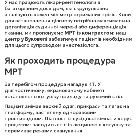
У нас працюють лікарі-рентгенологи з
2500
₴
Записатись
багаторічним досвідом, які скрупульозно
аналізують кожен міліметр отриманих зрізів. Коли
для встановлення діагнозу потрібна максимальна
деталізація судинної мережі або диференціація
МРТ ДВОХ ВІДДІЛІВ ХРЕБТА
тканин, ми пропонуємо
МРТ із контрастом
: наш
центр
у Буковелі
забезпечує пацієнтів необхідним
для цього супроводом анестезіолога.
4400
₴
Записатись
Як проходить процедура
МРТ
МРТ ТРЬОХ ВІДДІЛІВ ХРЕБТА
За перебігом процедура нагадує КТ. У
діагностичному, екранованому кабінеті
6500
₴
Записатись
встановлено котушку приладу та рухомий стіл.
Пацієнт знімає верхній одяг, прикраси та лягає на
платформу, застелену одноразовим
МРТ КРИЖІВ ТА КУПРИКА (БЕЗ КОНТРАСТУ)
простирадлом. Діагност із сусідньої кімнати керує
процесом: заводить стіл із людиною в котушку та
перемикає режими сканування.