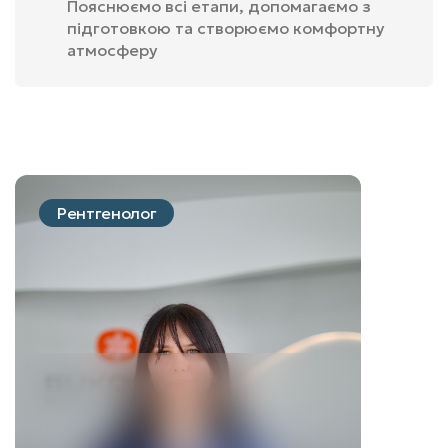
Пояснюємо всі етапи, допомагаємо з
підготовкою та створюємо комфортну
атмосферу
Рентгенолог
Фернюк
Марта
Любомирівна
Я обрала медицину,
зокрема радіологію
бо вона для мене
завжди була
мистецтвом –