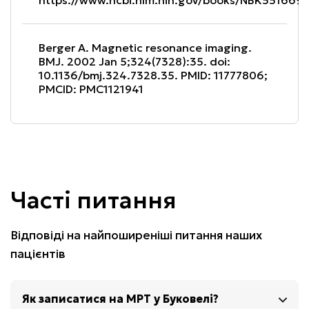
https://www.ncbi.nlm.nih.gov/books/NBK551669/
3700
₴
Записатись
Berger A. Magnetic resonance imaging. 
BMJ. 2002 Jan 5;324(7328):35. doi: 
10.1136/bmj.324.7328.35. PMID: 11777806; 
МРТ КРИЖОВО-КЛУБОВИХ СПОЛУЧЕНЬ (З В/В 
PMCID: PMC1121941
КОНТРАСТ.)
3700
₴
Записатись
Часті питання
МРТ ШИЇ М’ЯКИХ ТКАНИН (З В/В КОНТРАСТ.)
Відповіді на найпоширеніші питання наших
5500
₴
Записатись
пацієнтів
МРТ РОТОГЛОТКИ,ПОРОЖНИНИ РОТА, НОСОГЛОТКИ 
Як записатися на МРТ у Буковелі?