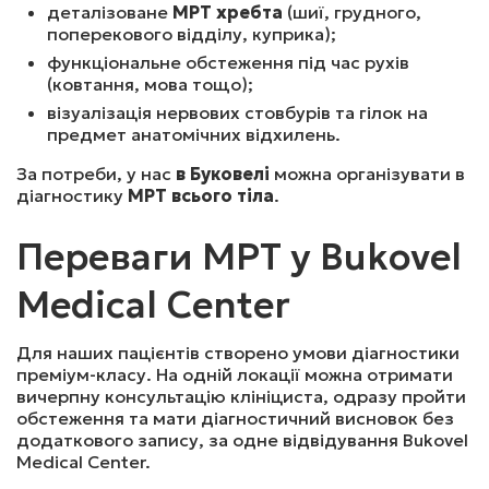
деталізоване
МРТ хребта
(шиї, грудного,
поперекового відділу, куприка);
функціональне обстеження під час рухів
МРТ ГОЛОВНОГО МОЗКУ ТА ШИЙНОГО ВІДДІЛУ 
(ковтання, мова тощо);
ХРЕБТА (БЕЗ КОНТРАСТУ)
візуалізація нервових стовбурів та гілок на
предмет анатомічних відхилень.
За потреби, у нас
в Буковелі
можна організувати в
4600
₴
Записатись
діагностику
МРТ всього тіла
.
Переваги МРТ у Bukovel
МРТ НАВКОЛОНОСОВИХ СИНУСІВ (БЕЗ КОНТРАСТУ)
Medical Center
2700
₴
Записатись
Для наших пацієнтів створено умови діагностики
преміум-класу. На одній локації можна отримати
вичерпну консультацію клініциста, одразу пройти
обстеження та мати діагностичний висновок без
МРТ ОДНОГО ВІДДІЛУ ХРЕБТА (БЕЗ КОНТРАСТУ)
додаткового запису, за одне відвідування Bukovel
Medical Center.