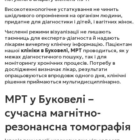
Високотехнологічне устаткування не чинить
МРТ ГІПОФІЗА (З В/В КОНТРАСТ.)
шкідливого опромінення на організм людини,
придатне для діагностики і дітей, і вагітних жінок.
Численні режими візуалізації не лишають
4200
₴
Записатись
таємниць для експерта-діагноста й надають
лікарям вичерпну клінічну інформацію. Пацієнтам
нашої
клініки в Буковелі, МРТ
проводиться, як у
межах діагностичного пошуку, так і для
МРТ ОРБІТ ТА ЗОРОВИХ НЕРВІВ (З В/В КОНТРАСТ.)
моніторингу хронічних процесів. Потребу в
дослідженні визначає лікар, результати
опрацьовуються впродовж одного дня, клінічні
4400
₴
Записатись
рішення приймаються мультидисциплінарно.
МРТ у Буковелі –
МРТ МОСТОМОЗОЧКОВОГО КУТА ТА ВНУТРІШНЬОГО 
ВУХА (З В/В КОНТРАСТ.)
сучасна магнітно-
резонансна томографія
4500
₴
Записатись