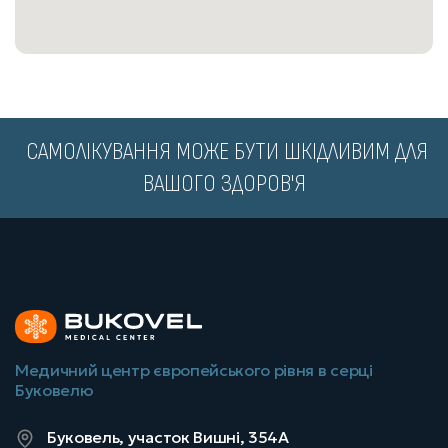
5200
₴
Записатись
МРТ ОРГАНІВ ЧОЛОВІЧОГО МАЛОГО ТАЗУ(З В/В 
КОНТРАСТ.)
️ САМОЛІКУВАННЯ МОЖЕ БУТИ ШКІДЛИВИМ ДЛЯ
4800
₴
Записатись
ВАШОГО ЗДОРОВ'Я
МРТ ПРЯМОЇ КИШКИ(З В/В КОНТРАСТ.)
5100
₴
Записатись
Медичний центр європейського рівня в серці
Буковелю
МРТ СТАТЕВОГО ЧЛЕНА(З В/В КОНТРАСТ.)
Буковель, участок Вишні, 354А