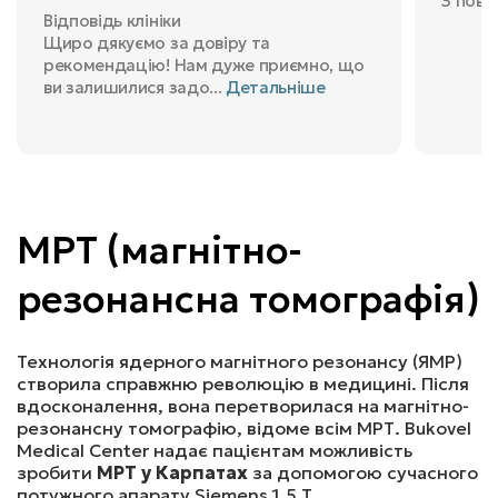
З поваг
Відповідь клініки
5100
₴
Записатись
Щиро дякуємо за довіру та
рекомендацію! Нам дуже приємно, що
ви залишилися задо...
Детальніше
МРТ ГОЛОВНОГО МОЗКУ (ДИТИНА ДО 10 Р) ПО 
ПРОГРАМІ «ЕПІЛЕПСІЯ» З ВИКОНАННЯМ НАДТОНКИХ 
ЗРІЗІВ (З В/В КОНТРАСТ.)
МРТ (магнітно-
4100
₴
Записатись
резонансна томографія)
МРТ ГОЛОВНОГО МОЗКУ ПО ПРОГРАМІ 
«ДІАГНОСТИКА РОЗСІЯНОГО СКЛЕРОЗУ» (З В/В 
Технологія ядерного магнітного резонансу (ЯМР)
КОНТРАСТ.)
створила справжню революцію в медицині. Після
вдосконалення, вона перетворилася на магнітно-
резонансну томографію, відоме всім МРТ. Bukovel
5100
₴
Записатись
Medical Center надає пацієнтам можливість
зробити
МРТ у Карпатах
за допомогою сучасного
потужного апарату Siemens 1.5 Т.