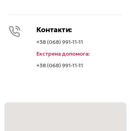
МРТ ОРГАНІВ ЖІНОЧОГО МАЛОГО ТАЗУ (БЕЗ 
КОНТРАСТУ)
Контакти:
3500
₴
Записатись
+38 (068) 991-11-11
Екстрена допомога:
МРТ ОРГАНІВ ЧОЛОВІЧОГО МАЛОГО ТАЗУ(БЕЗ 
КОНТРАСТУ)
+38 (068) 991-11-11
3500
₴
Записатись
МРТ ПРЯМОЇ КИШКИ(БЕЗ КОНТРАСТУ)
3700
₴
Записатись