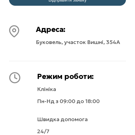
5200
₴
Записатись
Адреса:
МРТ ОРГАНІВ ЧЕРЕВНОЇ ПОРОЖНИНИ ТА 
ХОЛАНГІОПАНКРЕАТОГРАФІЯ (ЖОВЧОВИВІДНІ 
Буковель, участок Вишні, 354А
ПРОТОКИ ТА ПРОТОКА ПІДШЛУНКОВОЇ ЗАЛОЗИ) (З 
В/В КОНТРАСТ.)
5200
₴
Записатись
Режим роботи:
Клініка
МРТ НИРОК НАДНИРНИКІВ (ЗАОЧЕРЕВИННИЙ 
ПРОСТІР) (З В/В КОНТРАСТ.)
Пн-Нд з 09:00 до 18:00
Швидка допомога
4400
₴
Записатись
24/7