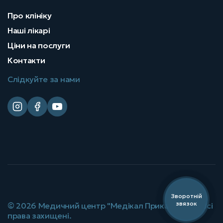
Про клініку
Наші лікарі
Ціни на послуги
Контакти
Слідкуйте за нами
Зворотній
звязок
©
2026
Медичний центр "Медікал Прикарпаття". Всі
права захищені.