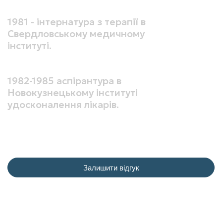
1981 - інтернатура з терапії в
Свердловському медичному
інституті.
1982-1985 аспірантура в
Новокузнецькому інституті
удосконалення лікарів.
Залишити відгук