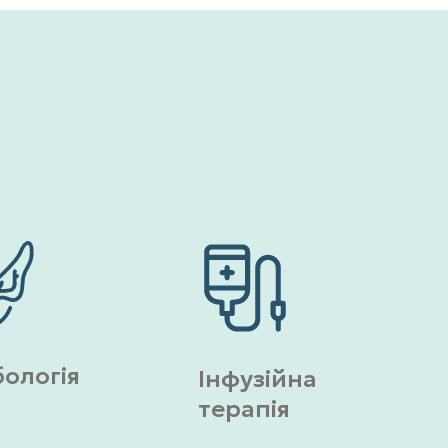
ологія
Інфузійна
терапія