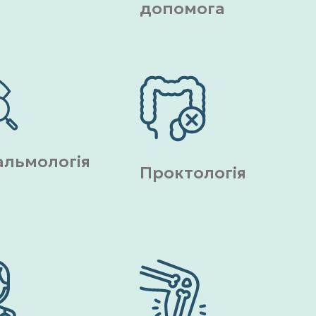
допомога
льмологія
Проктологія