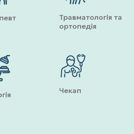
Травматологія та
певт
ортопедія
Чекап
ргія