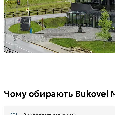
Чому обирають Bukovel M
У самому серці курорту