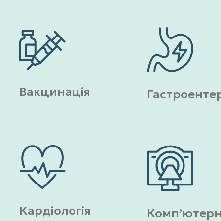
Вакцинація
Гастроентер
Кардіологія
Комп’ютер