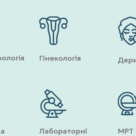
ологія
Гінекологія
Дерм
на
Лабораторні
МРТ