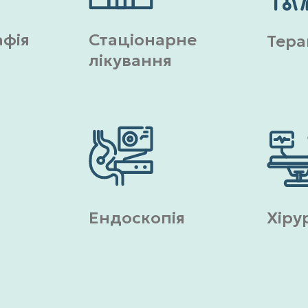
афія
Стаціонарне
Тера
лікування
Ендоскопія
Хіру