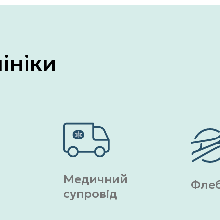
ініки
Медичний
Флеб
супровід