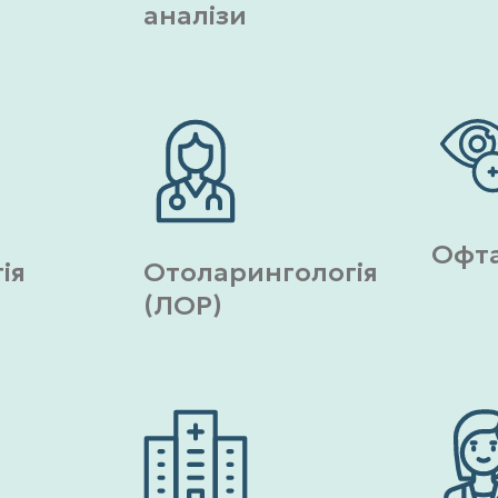
аналізи
Офта
ія
Отоларингологія
(ЛОР)